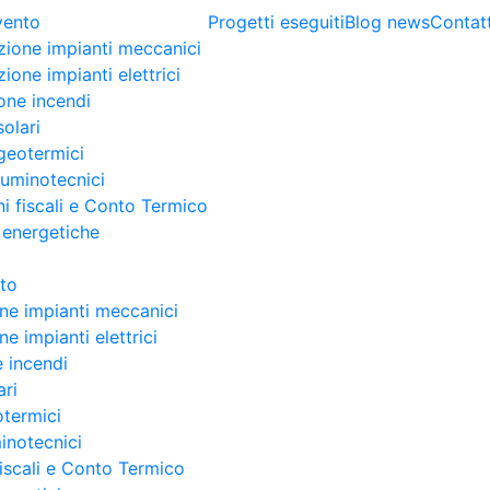
rvento
Progetti eseguiti
Blog news
Contatt
zione impianti meccanici
ione impianti elettrici
one incendi
solari
geotermici
lluminotecnici
i fiscali e Conto Termico
 energetiche
nto
ne impianti meccanici
e impianti elettrici
 incendi
ari
otermici
minotecnici
fiscali e Conto Termico