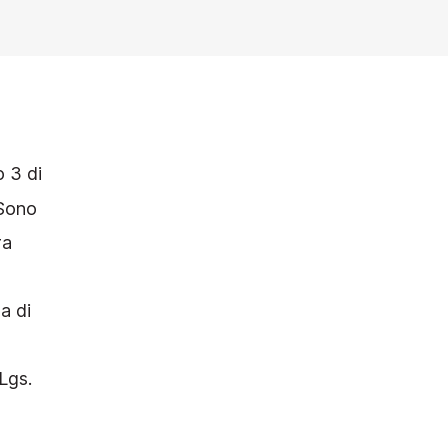
o 3 di
 Sono
ra
a di
Lgs.