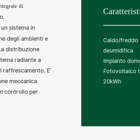
ntegrale di
Caratterist
o.
 un sistema in
ne degli ambienti e
Caldo/freddo
La distribuzione
deumidifica
istema radiante a
Impianto domoti
il raffrescamento. E’
Fotovoltaico 
zione meccanica
20kWh
n controllo per