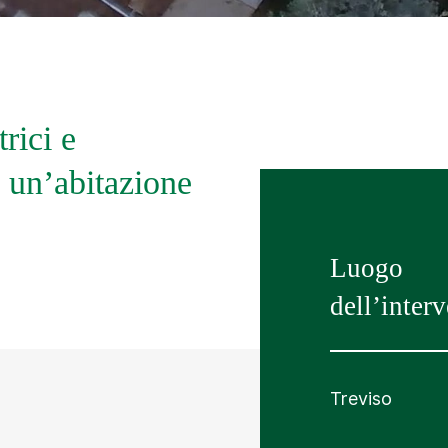
rici e
i un’abitazione
Luogo
dell’inter
Treviso