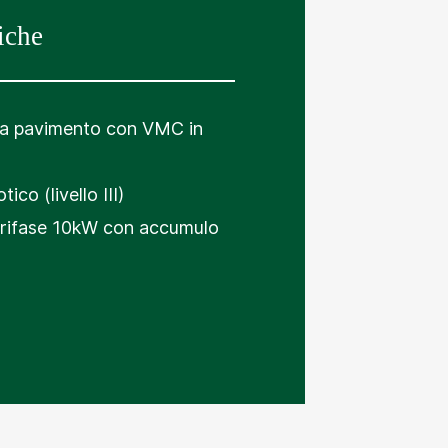
iche
 a pavimento con VMC in
co (livello III)
trifase 10kW con accumulo