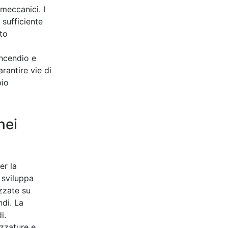
 meccanici. I
sufficiente
nto
incendio e
rantire vie di
pio
nei
er la
 sviluppa
izzate su
ndi. La
i.
ezzature e