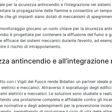
ale per la sicurezza antincendio e l’integrazione nei sistemi
imitare la propagazione delle fiamme e consentire un tempo 
iale che gli impianti siano dotati di meccanismi di spegnime
e monitoraggio giocano un ruolo chiave per la sicurezza ant
endio è progettata per contenere la diffusione del fumo e ga
ne efficace dei sistemi meccanici durante l’evento, ad esem
re il rischio di intrappolamento.
zza antincendio e all’integrazione 
tto con i Vigili del Fuoco rende Bidaltec un partner ideale p
lettrici e meccanici. Attraverso il sopralluogo degli edifici
temi elettrici e meccanici. Le soluzioni sono studiate e real
ntendo una protezione completa e affidabile contro gli ince
he normative e degli adempimenti per la prevenzione incend
ndio, permettendo di prolungare il ciclo di vita delle attr