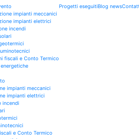
rvento
Progetti eseguiti
Blog news
Contatt
zione impianti meccanici
ione impianti elettrici
one incendi
solari
geotermici
lluminotecnici
i fiscali e Conto Termico
 energetiche
nto
ne impianti meccanici
e impianti elettrici
 incendi
ari
otermici
minotecnici
fiscali e Conto Termico