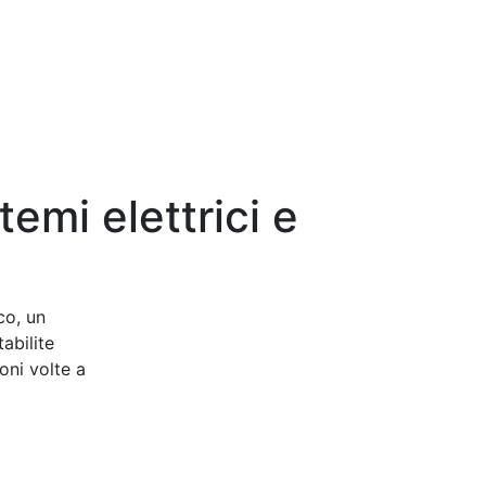
emi elettrici e
co, un
abilite
oni volte a