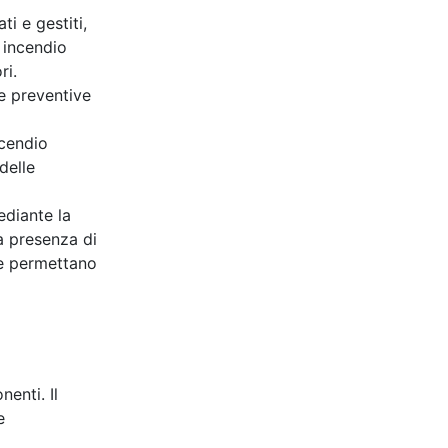
i e gestiti,
i incendio
ri.
re preventive
ncendio
delle
ediante la
la presenza di
 e permettano
enti. Il
e