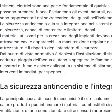
I sistemi elettrici sono una parte fondamentale di qualsiasi
possono prendere fuoco. Escludendo gli eventi naturali, come
sono rappresentati dal sovraccarico, dai guasti nell’isolam
La sicurezza antincendio e la sua integrazione nei sistemi e
di sicurezza, capaci di contenere e limitare i danni.
I materiali utilizzati per la creazione degli impianti devono 
attraverso cavi e apparecchi. La manutenzione regolare è al
attrezzature e il rispetto degli standard di sicurezza.
Dal punto di vista normativo è richiesta l’installazione di 
caduta a pioggia dell’acqua aiutano a spegnere le fiamme e a
rilevatori di fumo e calore collegati a un sistema di allar
interventi immediati per spegnerli.
La sicurezza antincendio e l’inte
La principale causa di incendi meccanici è il surriscaldame
calore prodotto può infiammare i materiali combustibili cir
ventilazione, di aria condizionata e gli ascensori rappresent