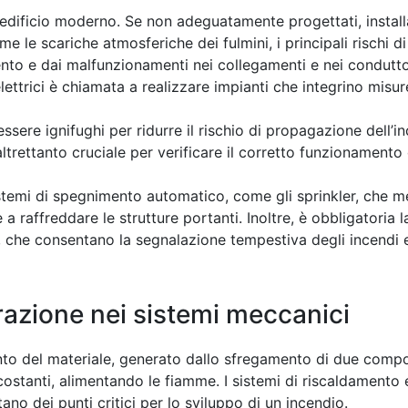
 edificio moderno. Se non adeguatamente progettati, installat
 le scariche atmosferiche dei fulmini, i principali rischi d
ento e dai malfunzionamenti nei collegamenti e nei condutto
lettrici è chiamata a realizzare impianti che integrino misu
essere ignifughi per ridurre il rischio di propagazione dell’i
trettanto cruciale per verificare il corretto funzionamento 
sistemi di spegnimento automatico, come gli sprinkler, che m
 raffreddare le strutture portanti. Inoltre, è obbligatoria 
me, che consentano la segnalazione tempestiva degli incendi
grazione nei sistemi meccanici
nto del materiale, generato dallo sfregamento di due compon
costanti, alimentando le fiamme. I sistemi di riscaldamento 
ano dei punti critici per lo sviluppo di un incendio.