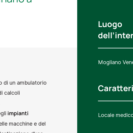
Luogo
dell’inte
Mogliano Ven
o di un ambulatorio
Caratter
i calcoli
.
impianti
gli
Locale medico 
elle macchine e del