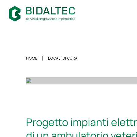
Ambulatorio med
HOME
LOCALI DI CURA
Progetto impianti elettri
di un ambulatorio veter