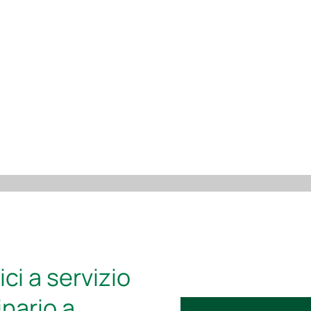
ico Fleming
ci a servizio
inario a