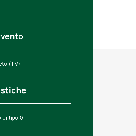
rvento
eto (TV)
istiche
di tipo 0