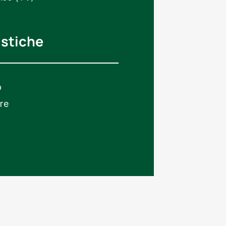
istiche
o
re