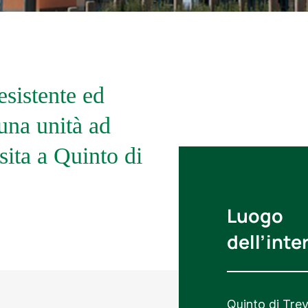
esistente ed
una unità ad
sita a Quinto di
Luogo
dell’inte
Quinto di Trev