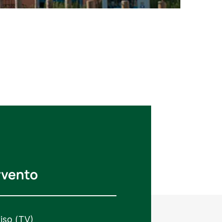
rvento
iso (TV)