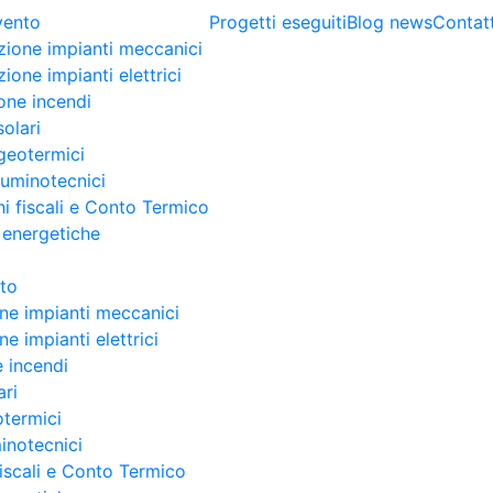
rvento
Progetti eseguiti
Blog news
Contatt
zione impianti meccanici
ione impianti elettrici
one incendi
solari
geotermici
lluminotecnici
i fiscali e Conto Termico
 energetiche
nto
ne impianti meccanici
e impianti elettrici
 incendi
ari
otermici
minotecnici
fiscali e Conto Termico