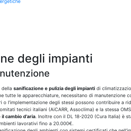
ergetiche
ne degli impianti
anutenzione
a della
sanificazione e pulizia degli impianti
di climatizzazio
ome tutte le apparecchiature, necessitano di manutenzione c
tri o l’implementazione degli stessi possono contribuire a rid
i comitati tecnici italiani (AiCARR, Assoclima) e la stessa OM
 il cambio d’aria
. Inoltre con il DL 18-2020 (Cura Italia) è s
ambienti lavorativi fino a 20.000€.
sanificazione degli ambienti con sistemi certificati che nell