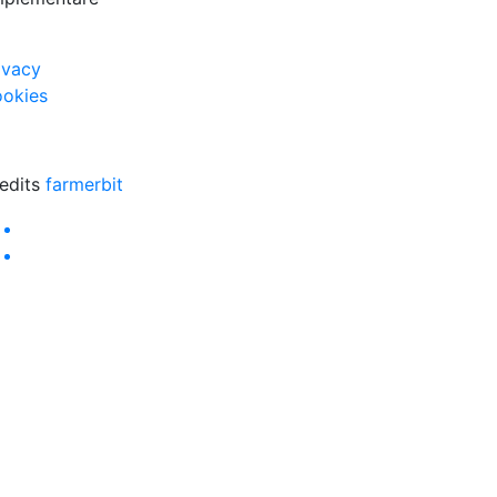
ivacy
okies
edits
farmerbit