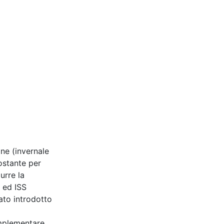
ne (invernale
ostante per
urre la
S ed ISS
tato introdotto
’implementare