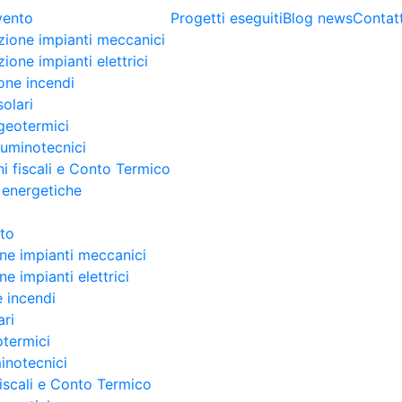
rvento
Progetti eseguiti
Blog news
Contatt
zione impianti meccanici
ione impianti elettrici
one incendi
solari
geotermici
lluminotecnici
i fiscali e Conto Termico
 energetiche
nto
ne impianti meccanici
e impianti elettrici
 incendi
ari
otermici
minotecnici
fiscali e Conto Termico